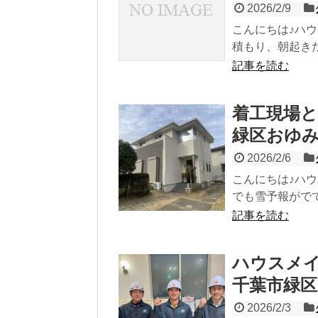
2026/2/9
こんにちは♪ハ
積もり、朝起きた
記事を読む
着工現場と
緑区おゆ
2026/2/6
こんにちは♪ハ
でも雪予報がでて
記事を読む
ハウスメ
千葉市緑区
2026/2/3