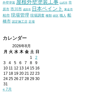
屋根外壁塗装工事
外壁塗装
市
山武市
日本ペイント
市川市
原市
東金市
成田市
現場管理
船
柏市
現場調査
種類
職人
緑区
橋市
認定施工店
足場
カレンダー
2026年8月
月
火
水
木
金
土
日
1
2
3
4
5
6
7
8
9
10
11
12
13
14
15
16
17
18
19
20
21
22
23
24
25
26
27
28
29
30
31
« 7月