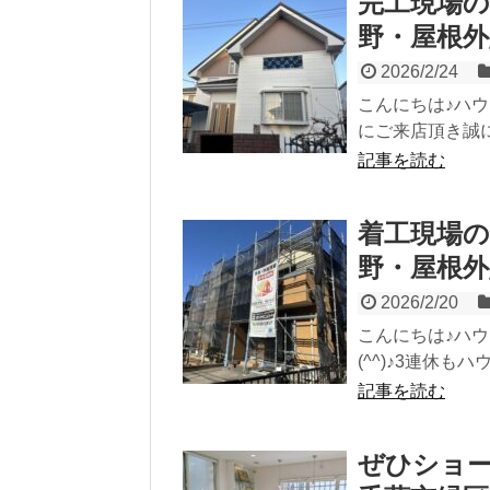
完工現場
野・屋根外
2026/2/24
こんにちは♪ハ
にご来店頂き誠に
記事を読む
着工現場
野・屋根外
2026/2/20
こんにちは♪ハ
(^^)♪3連休
記事を読む
ぜひショー