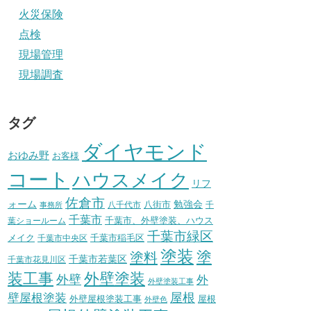
火災保険
点検
現場管理
現場調査
タグ
ダイヤモンド
おゆみ野
お客様
コート
ハウスメイク
リフ
佐倉市
ォーム
八街市
勉強会
八千代市
千
事務所
千葉市
千葉市、外壁塗装、ハウス
葉ショールーム
千葉市緑区
メイク
千葉市稲毛区
千葉市中央区
塗装
塗
塗料
千葉市若葉区
千葉市花見川区
装工事
外壁塗装
外壁
外
外壁塗装工事
壁屋根塗装
屋根
外壁屋根塗装工事
屋根
外壁色