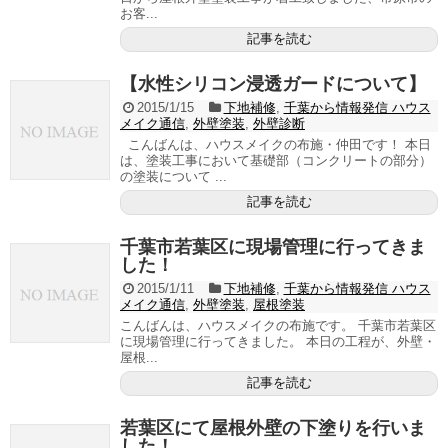
お客...
記事を読む
【水性シリコン浸透ガードについて】
2015/1/15
下地補修
,
千葉から情報発信 ハウス
メイク通信
,
外壁塗装
,
外壁診断
こんばんは、ハウスメイクの布施・仲田です！ 本日
は、塗装工事において基礎部（コンクリートの部分）
の塗装について ...
記事を読む
千葉市若葉区に現場管理に行ってきま
した！
2015/1/11
下地補修
,
千葉から情報発信 ハウス
メイク通信
,
外壁塗装
,
屋根塗装
こんばんは、ハウスメイクの布施です。 千葉市若葉区
に現場管理に行ってきました。 本日の工程が、外壁・
屋根...
記事を読む
若葉区にて屋根外壁の下塗りを行いま
した！