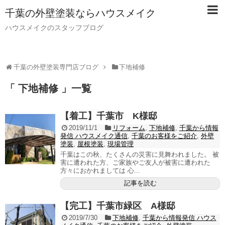
千葉の外壁塗装ならハウスメイク
ハウスメイクのスタッフブログ
千葉の外壁塗装専門店ブログ
下地補修
「 下地補修 」一覧
【着工】千葉市 K様邸
2019/11/1
リフォーム
,
下地補修
,
千葉から情報
発信 ハウスメイク通信
,
千葉のお客様をご紹介
,
外壁
塗装
,
屋根塗装
,
現場管理
千葉はこの秋、たくさんの災害に見舞われました。 被
害に遭われた方、ご家族やご友人が被害に遭われた
方々におかれましては 心...
記事を読む
【完工】千葉市緑区 A様邸
2019/7/30
下地補修
,
千葉から情報発信 ハウス