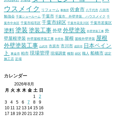
お客様
ウスメイク
佐倉市
リフォーム
八街市
八千代市
事務所
千葉市
勉強会
千葉市、外壁塗装、ハウスメイク
千葉ショールーム
千
千葉市緑区
千葉市稲毛区
千葉市若葉区
葉市中央区
千葉市花見川区
塗装
塗装工事
外壁塗装
塗料
外壁
外
外壁塗装工事
屋根
壁屋根塗装
屋根
外壁屋根塗装工事
屋根外壁塗装
外壁色
外壁塗装工事
日本ペイン
市川市
市原市
山武市
成田市
ト
現場管理
船橋市
柏市
現場調査
種類
職人
認定
東金市
緑区
施工店
足場
カレンダー
2026年8月
月
火
水
木
金
土
日
1
2
3
4
5
6
7
8
9
10
11
12
13
14
15
16
17
18
19
20
21
22
23