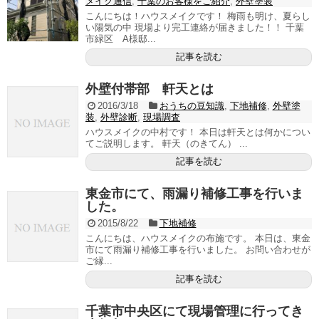
メイク通信
,
千葉のお客様をご紹介
,
外壁塗装
こんにちは！ハウスメイクです！ 梅雨も明け、夏らし
い陽気の中 現場より完工連絡が届きました！！ 千葉
市緑区 A様邸...
記事を読む
外壁付帯部 軒天とは
2016/3/18
おうちの豆知識
,
下地補修
,
外壁塗
装
,
外壁診断
,
現場調査
ハウスメイクの中村です！ 本日は軒天とは何かについ
てご説明します。 軒天（のきてん） ...
記事を読む
東金市にて、雨漏り補修工事を行いま
した。
2015/8/22
下地補修
こんにちは、ハウスメイクの布施です。 本日は、東金
市にて雨漏り補修工事を行いました。 お問い合わせが
ご縁...
記事を読む
千葉市中央区にて現場管理に行ってき