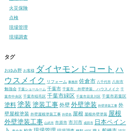
火災保険
点検
現場管理
現場調査
タグ
ダイヤモンドコート
ハ
おゆみ野
お客様
ウスメイク
佐倉市
リフォーム
八街市
八千代市
事務所
千葉市
勉強会
千葉市、外壁塗装、ハウスメイク
千葉ショールーム
千
千葉市緑区
千葉市稲毛区
千葉市若葉区
葉市中央区
千葉市花見川区
塗装
塗装工事
外壁塗装
塗料
外壁
外
外壁塗装工事
屋根
壁屋根塗装
屋根
外壁屋根塗装工事
屋根外壁塗装
外壁色
外壁塗装工事
日本ペイン
市川市
市原市
山武市
成田市
ト
現場管理
船橋市
柏市
現場調査
種類
職人
認定
東金市
緑区