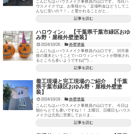
こんにちは♪ハウスメイク事務員の山口です。 当社ハ
ウスメイクでは、お客様から「足場料金はどうしてこ
んなに安いの？！」と驚かれることがと...
記事を読む
ハロウィン♪ 【千葉県千葉市緑区おゆ
み野・屋根外壁塗装】
2024/10/26
外壁塗装
こんにちは♪ハウスメイク事務員の山口です。 10月最
後の週末ということでハロウィンイベントが開催され
るところも多いようですね(^^) ...
記事を読む
着工現場と完工現場のご紹介 【千葉
県千葉市緑区おゆみ野・屋根外壁塗
装】
2024/10/19
外壁塗装
こんにちは♪ハウスメイク事務員の山口です。 今日は
朝からとても暑いですね！！ 土曜日、日曜日もハウス
メイクは元気に営業しておりま...
記事を読む