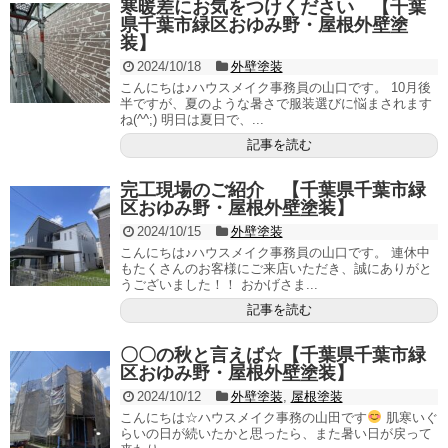
寒暖差にお気をつけください 【千葉
県千葉市緑区おゆみ野・屋根外壁塗
装】
2024/10/18
外壁塗装
こんにちは♪ハウスメイク事務員の山口です。 10月後
半ですが、夏のような暑さで服装選びに悩まされます
ね(^^;) 明日は夏日で、...
記事を読む
完工現場のご紹介 【千葉県千葉市緑
区おゆみ野・屋根外壁塗装】
2024/10/15
外壁塗装
こんにちは♪ハウスメイク事務員の山口です。 連休中
もたくさんのお客様にご来店いただき、誠にありがと
うございました！！ おかげさま...
記事を読む
〇〇の秋と言えば☆【千葉県千葉市緑
区おゆみ野・屋根外壁塗装】
2024/10/12
外壁塗装
,
屋根塗装
こんにちは☆ハウスメイク事務の山田です
肌寒いぐ
らいの日が続いたかと思ったら、また暑い日が戻って