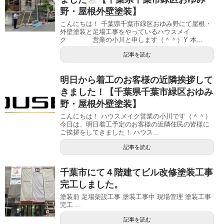
野・屋根外壁塗装】
こんにちは！ 千葉県千葉市緑区おゆみ野にて屋根・
外壁塗装と足場工事をやっているハウスメイ
ク 営業の小川と申します（＾＾）Y 本...
記事を読む
明日から着工のお客様の近隣挨拶して
きました！【千葉県千葉市緑区おゆみ
野・屋根外壁塗装】
こんにちは！ ハウスメイク営業の小川です（＾＾）
今日は、明日着工予定のお客様の近隣住民の皆様に
ご挨拶をしてきました！ ハウス...
記事を読む
千葉市にて４階建てビル改修塗装工事
完工しました。
塗装前 足場架設工事 塗装工事中 現場管理 塗装工事
完工 ...
記事を読む