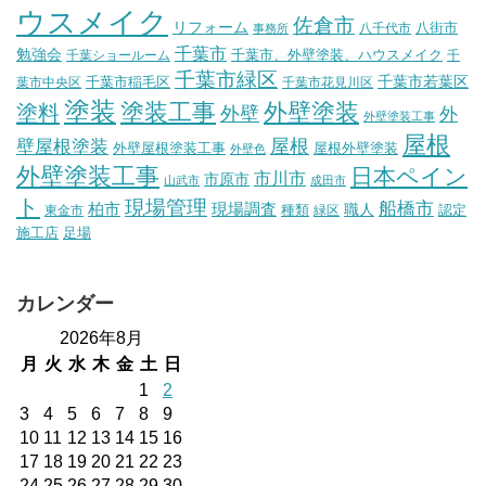
ウスメイク
佐倉市
リフォーム
八街市
八千代市
事務所
千葉市
勉強会
千葉市、外壁塗装、ハウスメイク
千葉ショールーム
千
千葉市緑区
千葉市稲毛区
千葉市若葉区
葉市中央区
千葉市花見川区
塗装
塗装工事
外壁塗装
塗料
外壁
外
外壁塗装工事
屋根
壁屋根塗装
屋根
外壁屋根塗装工事
屋根外壁塗装
外壁色
外壁塗装工事
日本ペイン
市川市
市原市
山武市
成田市
ト
現場管理
船橋市
柏市
現場調査
種類
職人
認定
東金市
緑区
施工店
足場
カレンダー
2026年8月
月
火
水
木
金
土
日
1
2
3
4
5
6
7
8
9
10
11
12
13
14
15
16
17
18
19
20
21
22
23
24
25
26
27
28
29
30