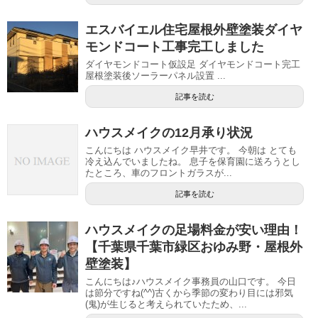
エスバイエル住宅屋根外壁塗装ダイヤ
モンドコート工事完工しました
ダイヤモンドコート仮設足 ダイヤモンドコート完工
屋根塗装後ソーラーパネル設置 ...
記事を読む
ハウスメイクの12月承り状況
こんにちは ハウスメイク早井です。 今朝は とても
冷え込んでいましたね。 息子を保育園に送ろうとし
たところ、車のフロントガラスが...
記事を読む
ハウスメイクの足場料金が安い理由！
【千葉県千葉市緑区おゆみ野・屋根外
壁塗装】
こんにちは♪ハウスメイク事務員の山口です。 今日
は節分ですね(^^)古くから季節の変わり目には邪気
(鬼)が生じると考えられていたため、...