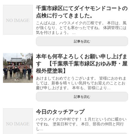
千葉市緑区にてダイヤモンドコートの
点検に行ってきました。
こんばんは、ハウスメイクの三根です。 本日は、風
が強くなり、とても寒かったですね。 体調管理には
気を付けましょう。 ...
記事を読む
本年も何卒よろしくお願い申し上げま
す 【千葉県千葉市緑区おゆみ野・屋
根外壁塗装】
あけましておめでとうございます。 皆様におかれま
しては、新春を晴々しい気持ちでお迎えのこととお
慶び申し上げます。 本年も、皆様により...
記事を読む
今日のタッチアップ
ハウスメイクの中村です！ １月だというのに暖かい
ですね。 塗装日和です。 本日、部長の仲田と同行
し...