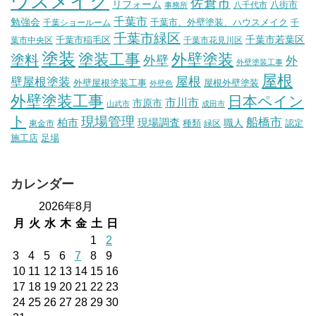
ウスメイク
佐倉市
リフォーム
八街市
八千代市
事務所
千葉市
勉強会
千葉市、外壁塗装、ハウスメイク
千葉ショールーム
千
千葉市緑区
千葉市稲毛区
千葉市若葉区
葉市中央区
千葉市花見川区
塗装
塗装工事
外壁塗装
塗料
外壁
外
外壁塗装工事
屋根
壁屋根塗装
屋根
外壁屋根塗装工事
屋根外壁塗装
外壁色
外壁塗装工事
日本ペイン
市川市
市原市
山武市
成田市
ト
現場管理
船橋市
柏市
現場調査
種類
職人
認定
東金市
緑区
施工店
足場
カレンダー
2026年8月
月
火
水
木
金
土
日
1
2
3
4
5
6
7
8
9
10
11
12
13
14
15
16
17
18
19
20
21
22
23
24
25
26
27
28
29
30