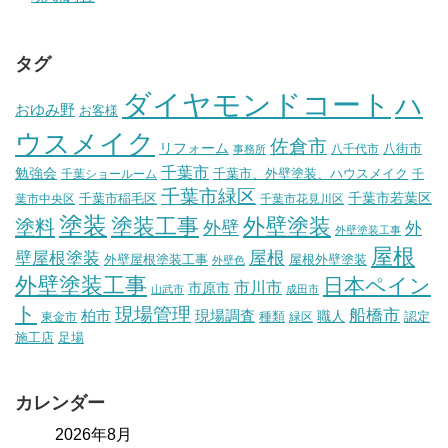
タグ
ダイヤモンドコート
ハ
おゆみ野
お客様
ウスメイク
佐倉市
リフォーム
八街市
八千代市
事務所
千葉市
勉強会
千葉市、外壁塗装、ハウスメイク
千葉ショールーム
千
千葉市緑区
千葉市稲毛区
千葉市若葉区
葉市中央区
千葉市花見川区
塗装
塗装工事
外壁塗装
塗料
外壁
外
外壁塗装工事
屋根
壁屋根塗装
屋根
外壁屋根塗装工事
屋根外壁塗装
外壁色
外壁塗装工事
日本ペイン
市川市
市原市
山武市
成田市
ト
現場管理
船橋市
柏市
現場調査
種類
職人
認定
東金市
緑区
施工店
足場
カレンダー
2026年8月