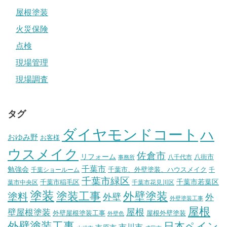
屋根塗装
火災保険
点検
現場管理
現場調査
タグ
ダイヤモンドコート
ハ
おゆみ野
お客様
ウスメイク
佐倉市
リフォーム
八街市
八千代市
事務所
千葉市
勉強会
千葉市、外壁塗装、ハウスメイク
千葉ショールーム
千
千葉市緑区
千葉市稲毛区
千葉市若葉区
葉市中央区
千葉市花見川区
塗装
塗装工事
外壁塗装
塗料
外壁
外
外壁塗装工事
屋根
壁屋根塗装
屋根
外壁屋根塗装工事
屋根外壁塗装
外壁色
外壁塗装工事
日本ペイン
市川市