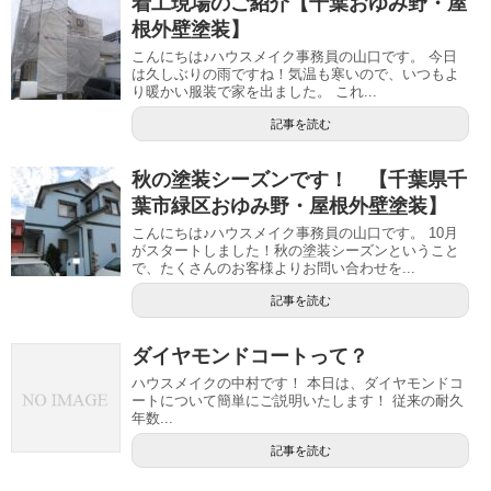
着工現場のご紹介【千葉おゆみ野・屋
根外壁塗装】
こんにちは♪ハウスメイク事務員の山口です。 今日
は久しぶりの雨ですね！気温も寒いので、いつもよ
り暖かい服装で家を出ました。 これ...
記事を読む
秋の塗装シーズンです！ 【千葉県千
葉市緑区おゆみ野・屋根外壁塗装】
こんにちは♪ハウスメイク事務員の山口です。 10月
がスタートしました！秋の塗装シーズンということ
で、たくさんのお客様よりお問い合わせを...
記事を読む
ダイヤモンドコートって？
ハウスメイクの中村です！ 本日は、ダイヤモンドコ
ートについて簡単にご説明いたします！ 従来の耐久
年数...
記事を読む