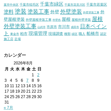
千葉市緑区
千葉市稲毛区
千葉市若葉区
葉市中央区
千葉市花見川区
塗装
塗装工事
外壁塗装
塗料
外壁
外
外壁塗装工事
屋根
壁屋根塗装
屋根
外壁屋根塗装工事
屋根外壁塗装
外壁色
外壁塗装工事
日本ペイン
市川市
市原市
山武市
成田市
ト
現場管理
船橋市
柏市
現場調査
種類
職人
認定
東金市
緑区
施工店
足場
カレンダー
2026年8月
月
火
水
木
金
土
日
1
2
3
4
5
6
7
8
9
10
11
12
13
14
15
16
17
18
19
20
21
22
23
24
25
26
27
28
29
30
31
« 7月