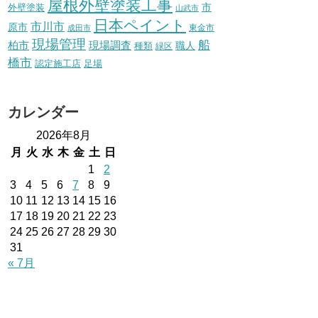
屋根外壁塗装工事
外壁塗装
市
山武市
日本ペイント
市川市
原市
東金市
成田市
現場管理
船
柏市
現場調査
種類
職人
緑区
橋市
認定施工店
足場
カレンダー
2026年8月
月
火
水
木
金
土
日
1
2
3
4
5
6
7
8
9
10
11
12
13
14
15
16
17
18
19
20
21
22
23
24
25
26
27
28
29
30
31
« 7月