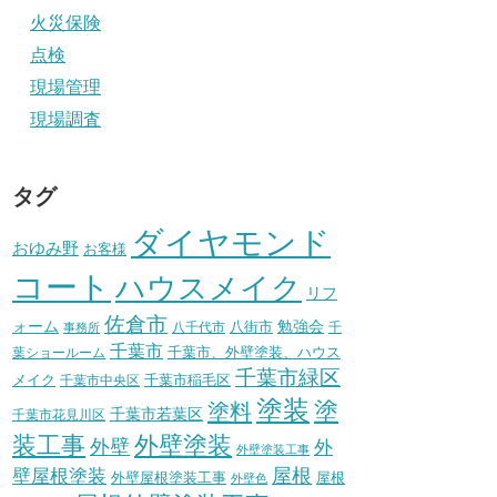
火災保険
点検
現場管理
現場調査
タグ
ダイヤモンド
おゆみ野
お客様
コート
ハウスメイク
リフ
佐倉市
ォーム
八街市
勉強会
八千代市
千
事務所
千葉市
千葉市、外壁塗装、ハウス
葉ショールーム
千葉市緑区
メイク
千葉市稲毛区
千葉市中央区
塗装
塗
塗料
千葉市若葉区
千葉市花見川区
装工事
外壁塗装
外壁
外
外壁塗装工事
壁屋根塗装
屋根
外壁屋根塗装工事
屋根
外壁色