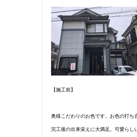
【施工前】 【施
奥様こだわりのお色です。お色の打ち
完工後の出来栄えに大満足。可愛らし