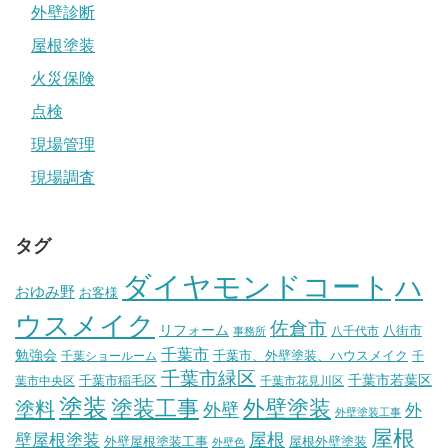
外壁診断
屋根塗装
火災保険
点検
現場管理
現場調査
タグ
ダイヤモンドコート
ハ
おゆみ野
お客様
ウスメイク
佐倉市
リフォーム
八街市
八千代市
事務所
千葉市
勉強会
千葉市、外壁塗装、ハウスメイク
千葉ショールーム
千
千葉市緑区
千葉市稲毛区
千葉市若葉区
葉市中央区
千葉市花見川区
塗装
塗装工事
外壁塗装
塗料
外壁
外
外壁塗装工事
屋根
壁屋根塗装
屋根
外壁屋根塗装工事
屋根外壁塗装
外壁色