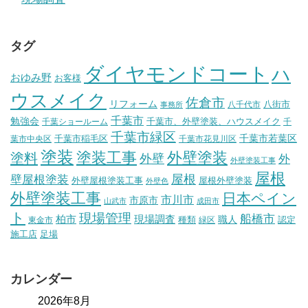
タグ
ダイヤモンドコート
ハ
おゆみ野
お客様
ウスメイク
佐倉市
リフォーム
八街市
八千代市
事務所
千葉市
勉強会
千葉市、外壁塗装、ハウスメイク
千葉ショールーム
千
千葉市緑区
千葉市稲毛区
千葉市若葉区
葉市中央区
千葉市花見川区
塗装
塗装工事
外壁塗装
塗料
外壁
外
外壁塗装工事
屋根
壁屋根塗装
屋根
外壁屋根塗装工事
屋根外壁塗装
外壁色
外壁塗装工事
日本ペイン
市川市
市原市
山武市
成田市
ト
現場管理
船橋市
柏市
現場調査
種類
職人
認定
東金市
緑区
施工店
足場
カレンダー
2026年8月