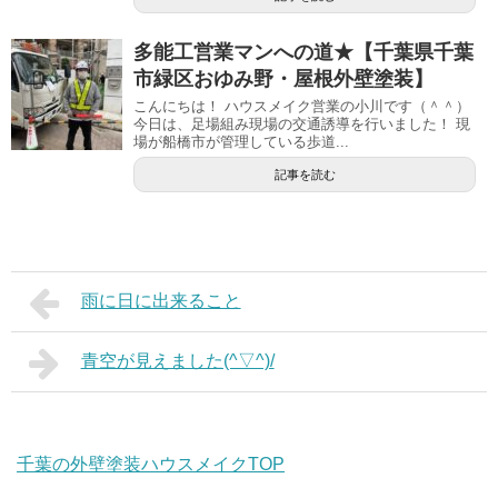
多能工営業マンへの道★【千葉県千葉
市緑区おゆみ野・屋根外壁塗装】
こんにちは！ ハウスメイク営業の小川です（＾＾）
今日は、足場組み現場の交通誘導を行いました！ 現
場が船橋市が管理している歩道...
記事を読む
雨に日に出来ること
青空が見えました(^▽^)/
千葉の外壁塗装ハウスメイクTOP