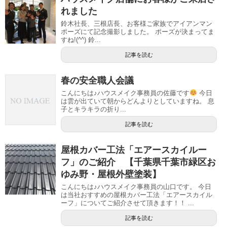
れました
鈴木社長、三根店長、お客様ご家族でアイアンマン
ポーズにて記念撮影しました。 ポーズが決まってま
すね!(^^) 鈴...
記事を読む
春の安全職人会議
こんにちは♪ハウスメイク事務員の佐藤です
今日
は雲が出ていて朝からどんよりとしていますね。 息
子とキラキラの折り...
記事を読む
屋根カバー工法「エアースカイルー
フ」のご紹介 【千葉県千葉市緑区お
ゆみ野・屋根外壁塗装】
こんにちは♪ハウスメイク事務員の山口です。 今日
は当社おすすめの屋根カバー工法「エアースカイル
ーフ」についてご紹介させて頂きます！！ ...
記事を読む