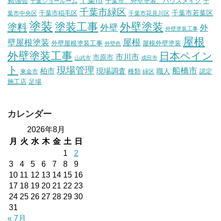
勉強会
千葉市、外壁塗装、ハウスメイク
千葉ショールーム
千
千葉市緑区
千葉市稲毛区
千葉市若葉区
葉市中央区
千葉市花見川区
塗装
塗装工事
外壁塗装
塗料
外壁
外
外壁塗装工事
屋根
壁屋根塗装
屋根
外壁屋根塗装工事
屋根外壁塗装
外壁色
外壁塗装工事
日本ペイン
市川市
市原市
山武市
成田市
ト
現場管理
船橋市
柏市
現場調査
種類
職人
認定
東金市
緑区
施工店
足場
カレンダー
2026年8月
月
火
水
木
金
土
日
1
2
3
4
5
6
7
8
9
10
11
12
13
14
15
16
17
18
19
20
21
22
23
24
25
26
27
28
29
30
31
« 7月