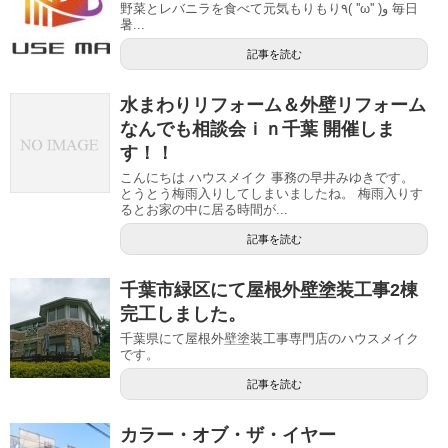
野菜とレバニラを食べて元気もりもり٩( ''ω'' )و 毎日
暑...
記事を読む
水まわりリフォーム＆外壁リフォーム
なんでも相談会ｉｎ千葉 開催しま
す！！
こんにちは ハウスメイク 事務の早井みゆきです。
とうとう梅雨入りしてしまいましたね。 梅雨入りす
るとお家の中に居る時間が...
記事を読む
千葉市緑区にて屋根外壁塗装工事2棟
完工しました。
千葉県にて屋根外壁塗装工事専門店のハウスメイク
です。
記事を読む
カラー・オブ・ザ・イヤー