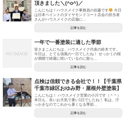
頂きました＼(^o^)／
こんにちは！ハウスメイク事務員の佐藤です
今日
は日本ペイントのダイヤモンドコート店会の担当者
さんがハウスメイクの店舗に...
記事を読む
一年で一番塗装に適した季節
皆さまこんにちは、ハウスメイク代表の鈴木です。
今日は、とても強風の一日でしたね！ せっかくの桜
が満開で綺麗に咲いているのに散ら...
記事を読む
点検は信頼できる会社で！！【千葉県
千葉市緑区おゆみ野・屋根外壁塗装】
こんにちは！ ハウスメイク営業の小川です（＾＾）
本日も、良いお天気で暑い1日でしたね！ 私は、汗
っかきなのでこれから暑くなる季節...
記事を読む