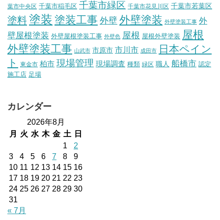
千葉市緑区
千葉市稲毛区
千葉市若葉区
葉市中央区
千葉市花見川区
塗装
塗装工事
外壁塗装
塗料
外壁
外
外壁塗装工事
屋根
壁屋根塗装
屋根
外壁屋根塗装工事
屋根外壁塗装
外壁色
外壁塗装工事
日本ペイン
市川市
市原市
山武市
成田市
ト
現場管理
船橋市
柏市
現場調査
種類
職人
認定
東金市
緑区
施工店
足場
カレンダー
2026年8月
月
火
水
木
金
土
日
1
2
3
4
5
6
7
8
9
10
11
12
13
14
15
16
17
18
19
20
21
22
23
24
25
26
27
28
29
30
31
« 7月