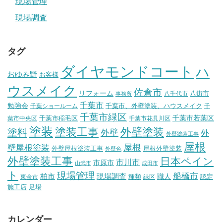
現場管理
現場調査
タグ
ダイヤモンドコート
ハ
おゆみ野
お客様
ウスメイク
佐倉市
リフォーム
八街市
八千代市
事務所
千葉市
勉強会
千葉市、外壁塗装、ハウスメイク
千葉ショールーム
千
千葉市緑区
千葉市稲毛区
千葉市若葉区
葉市中央区
千葉市花見川区
塗装
塗装工事
外壁塗装
塗料
外壁
外
外壁塗装工事
屋根
壁屋根塗装
屋根
外壁屋根塗装工事
屋根外壁塗装
外壁色
外壁塗装工事
日本ペイン
市川市
市原市
山武市
成田市
ト
現場管理
船橋市
柏市
現場調査
種類
職人
認定
東金市
緑区
施工店
足場
カレンダー