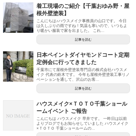
着工現場のご紹介【千葉おゆみ野・屋
根外壁塗装】
こんにちは♪ハウスメイク事務員の山口です。 今日
は久しぶりの雨ですね！気温も寒いので、いつもよ
り暖かい服装で家を出ました。 これ...
記事を読む
日本ペイントダイヤモンドコート定期
定例会に行ってきました
千葉市にて屋根外壁塗装専門店の株式会社ハウスメ
イク 代表の鈴木です。 今年も屋根外壁塗装工事リノ
ベーションを通して、沢山のお客...
記事を読む
ハウスメイク×ＴＯＴＯ千葉ショール
ームイベント ご報告
こんにちは ハウスメイク 早井です。 一昨日は以前
よりブログでもお知らせしていました ハウスメイク
×ＴＯＴＯ 千葉ショールームの...