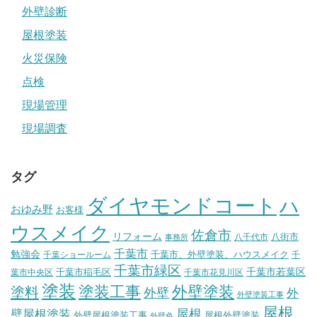
外壁診断
屋根塗装
火災保険
点検
現場管理
現場調査
タグ
ダイヤモンドコート
ハ
おゆみ野
お客様
ウスメイク
佐倉市
リフォーム
八街市
八千代市
事務所
千葉市
勉強会
千葉市、外壁塗装、ハウスメイク
千葉ショールーム
千
千葉市緑区
千葉市稲毛区
千葉市若葉区
葉市中央区
千葉市花見川区
塗装
塗装工事
外壁塗装
塗料
外壁
外
外壁塗装工事
屋根
壁屋根塗装
屋根
外壁屋根塗装工事
屋根外壁塗装
外壁色