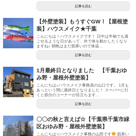
記事を読む
【外壁塗装】もうすぐGW！【屋根塗
装】ハウスメイク★千葉
こんにちは！ハウスメイクです！ 日中は半袖でも過
ごせるような日があって、外で体を動かしたくなり
ますね♪ 朝晩はまだ肌寒いので体温...
記事を読む
1月最終日となりました 【千葉おゆ
み野・屋根外壁塗装】
こんにちは♪ハウスメイク事務員の山口です。 1月も
あっという間に最終日となりました！ スーパーに行
くと節分のコーナーが目立ちます...
記事を読む
〇〇の秋と言えば☆【千葉県千葉市緑
区おゆみ野・屋根外壁塗装】
こんにちは☆ハウスメイク事務の山田です
肌寒い