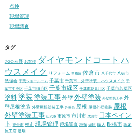
点検
現場管理
現場調査
タグ
ダイヤモンドコート
ハ
おゆみ野
お客様
ウスメイク
佐倉市
リフォーム
八街市
八千代市
事務所
千葉市
勉強会
千葉市、外壁塗装、ハウスメイク
千葉ショールーム
千
千葉市緑区
千葉市稲毛区
千葉市若葉区
葉市中央区
千葉市花見川区
塗装
塗装工事
外壁塗装
塗料
外壁
外
外壁塗装工事
屋根
壁屋根塗装
屋根
外壁屋根塗装工事
屋根外壁塗装
外壁色
外壁塗装工事
日本ペイン
市川市
市原市
山武市
成田市
ト
現場管理
船橋市
柏市
現場調査
種類
職人
認定
東金市
緑区
施工店
足場