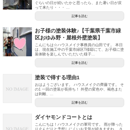
ぐらいの日が続いたかと思ったら、また暑い日が戻
って来たり・・・ ...
記事を読む
お子様の塗装体験♪【千葉県千葉市緑
区おゆみ野・屋根外壁塗装】
こんにちは☆ハウスメイク事務員の山田です。 本日
は、現在施工中の千葉市緑区T様邸にて、お子様に塗
装体験を楽しんでいただいた様子...
記事を読む
塗装で得する理由1
おはようございます。 ハウスメイクの齊藤です。 そ
の1 一回の塗装が長持ち！ 外壁の変色や、褐色また
は剥離、...
記事を読む
ダイヤモンドコートとは
こんにちは！ハウスメイクの軍司です。 雨が降った
り止んだりと予想しにくいお天気が続きますね。 さ