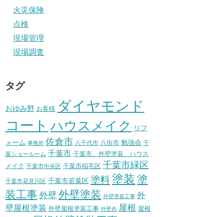
火災保険
点検
現場管理
現場調査
タグ
ダイヤモンド
おゆみ野
お客様
コート
ハウスメイク
リフ
佐倉市
ォーム
八街市
勉強会
八千代市
千
事務所
千葉市
千葉市、外壁塗装、ハウス
葉ショールーム
千葉市緑区
メイク
千葉市稲毛区
千葉市中央区
塗装
塗
塗料
千葉市若葉区
千葉市花見川区
装工事
外壁塗装
外壁
外
外壁塗装工事
壁屋根塗装
屋根
外壁屋根塗装工事
屋根
外壁色