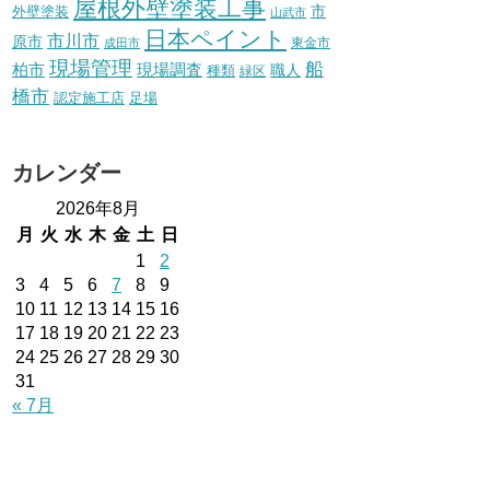
屋根外壁塗装工事
外壁塗装
市
山武市
日本ペイント
市川市
原市
東金市
成田市
現場管理
船
柏市
現場調査
種類
職人
緑区
橋市
認定施工店
足場
カレンダー
2026年8月
月
火
水
木
金
土
日
1
2
3
4
5
6
7
8
9
10
11
12
13
14
15
16
17
18
19
20
21
22
23
24
25
26
27
28
29
30
31
« 7月