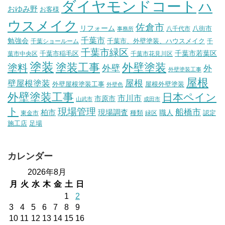
ダイヤモンドコート
ハ
おゆみ野
お客様
ウスメイク
佐倉市
リフォーム
八街市
八千代市
事務所
千葉市
勉強会
千葉市、外壁塗装、ハウスメイク
千葉ショールーム
千
千葉市緑区
千葉市稲毛区
千葉市若葉区
葉市中央区
千葉市花見川区
塗装
塗装工事
外壁塗装
塗料
外壁
外
外壁塗装工事
屋根
壁屋根塗装
屋根
外壁屋根塗装工事
屋根外壁塗装
外壁色
外壁塗装工事
日本ペイン
市川市
市原市
山武市
成田市
ト
現場管理
船橋市
柏市
現場調査
種類
職人
認定
東金市
緑区
施工店
足場
カレンダー
2026年8月
月
火
水
木
金
土
日
1
2
3
4
5
6
7
8
9
10
11
12
13
14
15
16