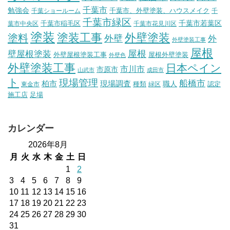
千葉市
勉強会
千葉市、外壁塗装、ハウスメイク
千葉ショールーム
千
千葉市緑区
千葉市稲毛区
千葉市若葉区
葉市中央区
千葉市花見川区
塗装
塗装工事
外壁塗装
塗料
外壁
外
外壁塗装工事
屋根
壁屋根塗装
屋根
外壁屋根塗装工事
屋根外壁塗装
外壁色
外壁塗装工事
日本ペイン
市川市
市原市
山武市
成田市
ト
現場管理
船橋市
柏市
現場調査
種類
職人
認定
東金市
緑区
施工店
足場
カレンダー
2026年8月
月
火
水
木
金
土
日
1
2
3
4
5
6
7
8
9
10
11
12
13
14
15
16
17
18
19
20
21
22
23
24
25
26
27
28
29
30
31