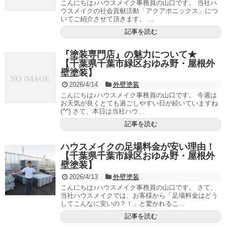
こんにちは♪ハウスメイク事務員の山口です。 当社ハ
ウスメイクの社会貢献活動「アクアポニックス」につ
いてご紹介させて頂きます。 ...
記事を読む
『塗装専門店』の魅力について★
【千葉県千葉市緑区おゆみ野・屋根外
壁塗装】
2026/4/14
外壁塗装
こんにちは♪ハウスメイク事務員の山口です。 今週は
お天気が良くとても過ごしやすい日が続いていますね
(^^) さて、本日は当社ハウ...
記事を読む
ハウスメイクの足場料金が安い理由！
【千葉県千葉市緑区おゆみ野・屋根外
壁塗装】
2026/4/13
外壁塗装
こんにちは♪ハウスメイク事務員の山口です。 さて、
当社ハウスメイクでは、お客様から「足場料金はどう
してこんなに安いの？！」と驚かれるこ...
記事を読む