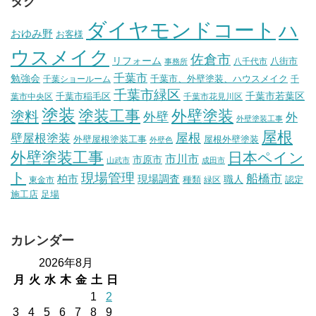
タグ
ダイヤモンドコート
ハ
おゆみ野
お客様
ウスメイク
佐倉市
リフォーム
八街市
八千代市
事務所
千葉市
勉強会
千葉市、外壁塗装、ハウスメイク
千葉ショールーム
千
千葉市緑区
千葉市稲毛区
千葉市若葉区
葉市中央区
千葉市花見川区
塗装
塗装工事
外壁塗装
塗料
外壁
外
外壁塗装工事
屋根
壁屋根塗装
屋根
外壁屋根塗装工事
屋根外壁塗装
外壁色
外壁塗装工事
日本ペイン
市川市
市原市
山武市
成田市
ト
現場管理
船橋市
柏市
現場調査
種類
職人
認定
東金市
緑区
施工店
足場
カレンダー
2026年8月
月
火
水
木
金
土
日
1
2
3
4
5
6
7
8
9