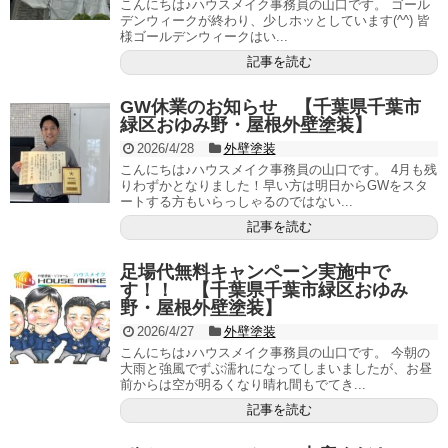
こんにちは♪ハウスメイク事務員の山口です。 ゴール
デンウィークが終わり、少しホッとしています(^^) 皆
様ゴールデンウィークはい...
記事を読む
GW休業のお知らせ 【千葉県千葉市
緑区おゆみ野・屋根外壁塗装】
2026/4/28
外壁塗装
こんにちは♪ハウスメイク事務員の山口です。 4月も残
りわずかとなりました！早い方は明日からGWをスタ
ートする方もいらっしゃるのではない...
記事を読む
足場代無料キャンペーン実施中で
す！！ 【千葉県千葉市緑区おゆみ
野・屋根外壁塗装】
2026/4/27
外壁塗装
こんにちは♪ハウスメイク事務員の山口です。 今朝の
大雨と強風でずぶ濡れになってしまいましたが、お昼
前からは空が明るくなり晴れ間もでてき...
記事を読む