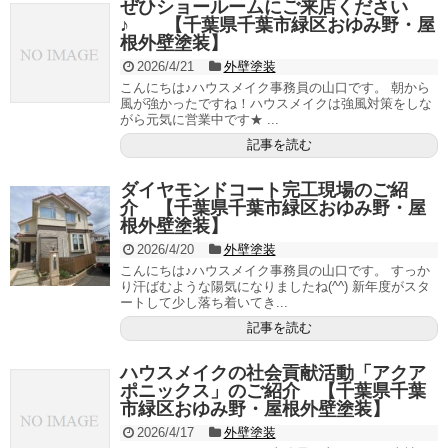
ぜひショールームにご来店ください
♪ 【千葉県千葉市緑区おゆみ野・屋
根外壁塗装】
2026/4/21
外壁塗装
こんにちは♪ハウスメイク事務員の山口です。 朝から
風が強かったですね！ハウスメイクは強風対策をしな
がら元気に営業中です★ ...
記事を読む
ダイヤモンドコート完工現場のご紹
介 【千葉県千葉市緑区おゆみ野・屋
根外壁塗装】
2026/4/20
外壁塗装
こんにちは♪ハウスメイク事務員の山口です。 すっか
り汗ばむような陽気になりましたね(^^) 新年度がスタ
ートして少し落ち着いてき...
記事を読む
ハウスメイクの社会貢献活動「アクア
ポニックス」のご紹介 【千葉県千葉
市緑区おゆみ野・屋根外壁塗装】
2026/4/17
外壁塗装