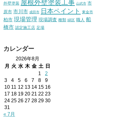
屋根外壁塗装工事
外壁塗装
市
山武市
日本ペイント
市川市
原市
東金市
成田市
現場管理
船
柏市
現場調査
種類
職人
緑区
橋市
認定施工店
足場
カレンダー
2026年8月
月
火
水
木
金
土
日
1
2
3
4
5
6
7
8
9
10
11
12
13
14
15
16
17
18
19
20
21
22
23
24
25
26
27
28
29
30
31
« 7月