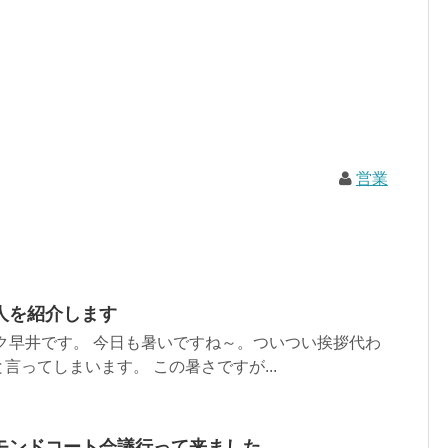
営業
人を紹介します
ク早井です。 今日も暑いですね～。ついつい挨拶代わ
言ってしまいます。 この暑さですが...
モンドコート会議行って来ました。