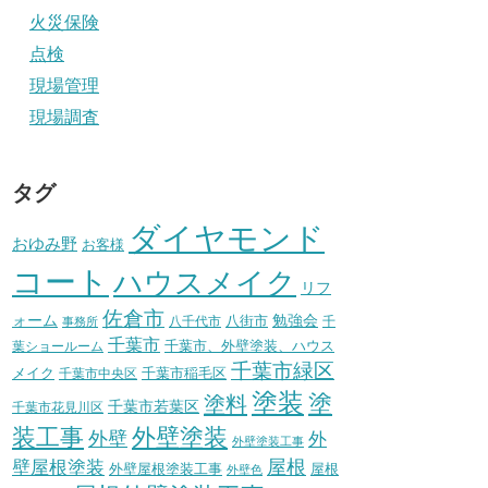
火災保険
点検
現場管理
現場調査
タグ
ダイヤモンド
おゆみ野
お客様
コート
ハウスメイク
リフ
佐倉市
ォーム
八街市
勉強会
八千代市
千
事務所
千葉市
千葉市、外壁塗装、ハウス
葉ショールーム
千葉市緑区
メイク
千葉市稲毛区
千葉市中央区
塗装
塗
塗料
千葉市若葉区
千葉市花見川区
装工事
外壁塗装
外壁
外
外壁塗装工事
壁屋根塗装
屋根
外壁屋根塗装工事
屋根
外壁色