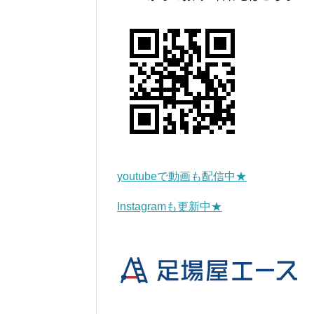
youtubeで動画も配信中★
Instagramも更新中★