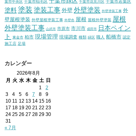
千葉市緑区
千葉市稲毛区
千葉市若葉区
葉市中央区
千葉市花見川区
塗装
塗装工事
外壁塗装
塗料
外壁
外
外壁塗装工事
屋根
壁屋根塗装
屋根
外壁屋根塗装工事
屋根外壁塗装
外壁色
外壁塗装工事
日本ペイン
市川市
市原市
山武市
成田市
ト
現場管理
船橋市
柏市
現場調査
種類
職人
認定
東金市
緑区
施工店
足場
カレンダー
2026年8月
月
火
水
木
金
土
日
1
2
3
4
5
6
7
8
9
10
11
12
13
14
15
16
17
18
19
20
21
22
23
24
25
26
27
28
29
30
31
« 7月