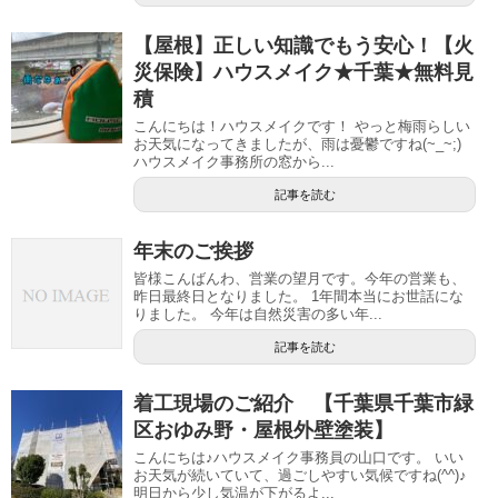
【屋根】正しい知識でもう安心！【火
災保険】ハウスメイク★千葉★無料見
積
こんにちは！ハウスメイクです！ やっと梅雨らしい
お天気になってきましたが、雨は憂鬱ですね(~_~;)
ハウスメイク事務所の窓から...
記事を読む
年末のご挨拶
皆様こんばんわ、営業の望月です。今年の営業も、
昨日最終日となりました。 1年間本当にお世話にな
りました。 今年は自然災害の多い年...
記事を読む
着工現場のご紹介 【千葉県千葉市緑
区おゆみ野・屋根外壁塗装】
こんにちは♪ハウスメイク事務員の山口です。 いい
お天気が続いていて、過ごしやすい気候ですね(^^)♪
明日から少し気温が下がるよ...