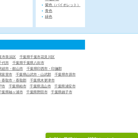
紫色（バイオレット）
青色
緑色
葉市美浜区
千葉県千葉市花見川区
千代市
千葉県千葉県八街市
房総市・館山市
千葉県印西市・印旛郡
県富里市
千葉県山武市・山武郡
千葉県市原市
・香取市・香取郡
千葉県木更津市
戸市
千葉県柏市
千葉県流山市
千葉県浦安市
千葉県袖ヶ浦市
千葉県野田市
千葉県銚子市