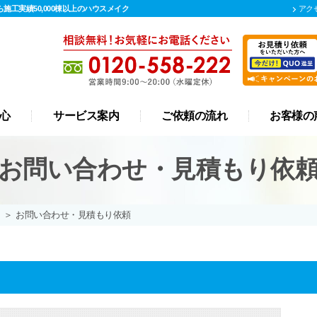
施工実績50,000棟以上のハウスメイク
アク
心
サービス案内
ご依頼の流れ
お客様の
屋根 カバー工法
リフォーム
外壁塗装
屋根塗装
防水工事
漆喰工事
雨樋工事
お問い合わせ・見積もり依
＞
お問い合わせ・見積もり依頼