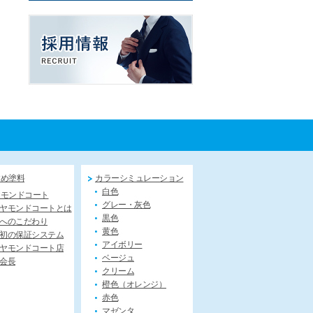
すめ塗料
カラーシミュレーション
白色
ヤモンドコート
グレー・灰色
ヤモンドコートとは
黒色
へのこだわり
黄色
初の保証システム
アイボリー
ヤモンドコート店
ベージュ
会長
クリーム
橙色（オレンジ）
赤色
マゼンタ