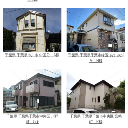
千葉県 千葉県市川市 中国分 A様
千葉県 千葉県千葉市緑区 あすみが
丘 N様
千葉県 千葉県千葉市中央区 川戸
千葉県 千葉県千葉市中央区 宮崎
町 U様
町 K様