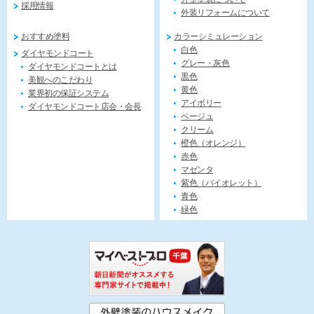
採用情報
外装リフォームについて
おすすめ塗料
カラーシミュレーション
白色
ダイヤモンドコート
グレー・灰色
ダイヤモンドコートとは
黒色
美観へのこだわり
黄色
業界初の保証システム
アイボリー
ダイヤモンドコート店会・会長
ベージュ
クリーム
橙色（オレンジ）
赤色
マゼンタ
紫色（バイオレット）
青色
緑色