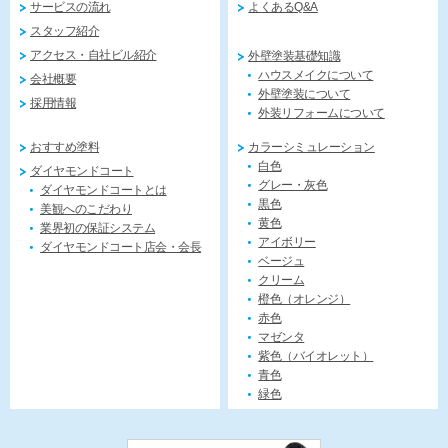
サービスの流れ
よくあるQ&A
スタッフ紹介
アクセス・自社ビル紹介
外壁塗装基礎知識
ハウスメイクについて
会社概要
外壁塗装について
採用情報
外装リフォームについて
おすすめ塗料
カラーシミュレーション
白色
ダイヤモンドコート
グレー・灰色
ダイヤモンドコートとは
黒色
美観へのこだわり
黄色
業界初の保証システム
アイボリー
ダイヤモンドコート店会・会長
ベージュ
クリーム
橙色（オレンジ）
赤色
マゼンタ
紫色（バイオレット）
青色
緑色