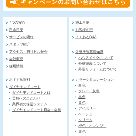
7つの安心
施工事例
料金目安
お客様の声
サービスの流れ
よくあるQ&A
スタッフ紹介
アクセス・自社ビル紹介
外壁塗装基礎知識
ハウスメイクについて
会社概要
外壁塗装について
採用情報
外装リフォームについて
おすすめ塗料
カラーシミュレーション
白色
ダイヤモンドコート
グレー・灰色
ダイヤモンドコートとは
黒色
美観へのこだわり
黄色
業界初の保証システム
アイボリー
ダイヤモンドコート店会・会長
ベージュ
クリーム
橙色（オレンジ）
赤色