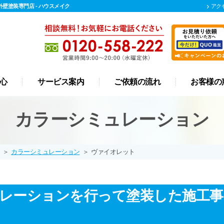
壁塗装専門店 - ハウスメイク
アク
心
サービス案内
ご依頼の流れ
お客様の
屋根 カバー工法
リフォーム
外壁塗装
屋根塗装
防水工事
漆喰工事
雨樋工事
カラーシミュレーション
＞
カラーシミュレーション
＞
ヴァイオレット
レーションを行って塗装した施工事