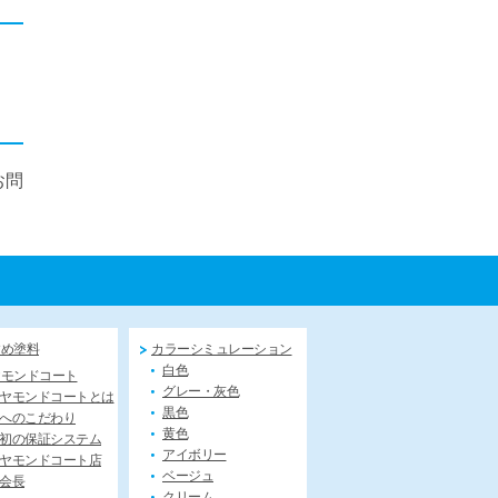
お問
すめ塗料
カラーシミュレーション
白色
ヤモンドコート
グレー・灰色
ヤモンドコートとは
黒色
へのこだわり
黄色
初の保証システム
アイボリー
ヤモンドコート店
ベージュ
会長
クリーム