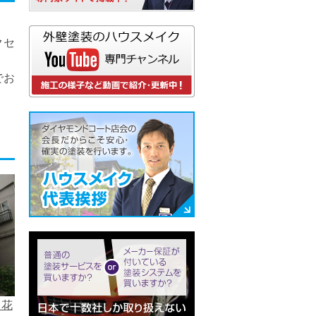
クセ
でお
 花