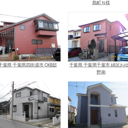
島町Ｎ様
千葉県 千葉県四街道市 O様邸
千葉県 千葉県千葉市 緑区お
野南