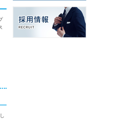
プ
ス
し