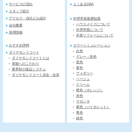
サービスの流れ
よくあるQ&A
スタッフ紹介
アクセス・自社ビル紹介
外壁塗装基礎知識
ハウスメイクについて
会社概要
外壁塗装について
採用情報
外装リフォームについて
おすすめ塗料
カラーシミュレーション
白色
ダイヤモンドコート
グレー・灰色
ダイヤモンドコートとは
黒色
美観へのこだわり
黄色
業界初の保証システム
アイボリー
ダイヤモンドコート店会・会長
ベージュ
クリーム
橙色（オレンジ）
赤色
マゼンタ
紫色（バイオレット）
青色
緑色