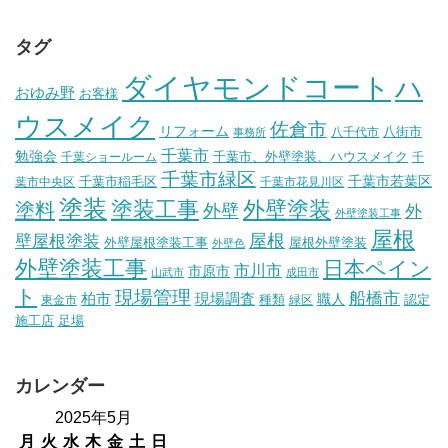
タグ
ダイヤモンドコート
ハ
おゆみ野
お客様
ウスメイク
佐倉市
リフォーム
八街市
八千代市
事務所
千葉市
勉強会
千葉市、外壁塗装、ハウスメイク
千葉ショールーム
千
千葉市緑区
千葉市稲毛区
千葉市若葉区
葉市中央区
千葉市花見川区
塗装
塗装工事
外壁塗装
塗料
外壁
外
外壁塗装工事
屋根
壁屋根塗装
屋根
外壁屋根塗装工事
屋根外壁塗装
外壁色
外壁塗装工事
日本ペイン
市川市
市原市
山武市
成田市
ト
現場管理
船橋市
柏市
現場調査
種類
職人
認定
東金市
緑区
施工店
足場
カレンダー
2025年5月
月
火
水
木
金
土
日