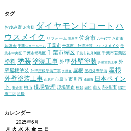
タグ
ダイヤモンドコート
ハ
おゆみ野
お客様
ウスメイク
佐倉市
リフォーム
八街市
八千代市
事務所
千葉市
勉強会
千葉市、外壁塗装、ハウスメイク
千葉ショールーム
千
千葉市緑区
千葉市稲毛区
千葉市若葉区
葉市中央区
千葉市花見川区
塗装
塗装工事
外壁塗装
塗料
外壁
外
外壁塗装工事
屋根
壁屋根塗装
屋根
外壁屋根塗装工事
屋根外壁塗装
外壁色
外壁塗装工事
日本ペイン
市川市
市原市
山武市
成田市
ト
現場管理
船橋市
柏市
現場調査
種類
職人
認定
東金市
緑区
施工店
足場
カレンダー
2025年6月
月
火
水
木
金
土
日