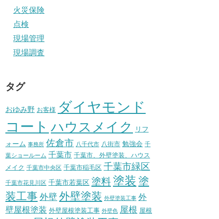
火災保険
点検
現場管理
現場調査
タグ
ダイヤモンド
おゆみ野
お客様
コート
ハウスメイク
リフ
佐倉市
ォーム
八街市
勉強会
八千代市
千
事務所
千葉市
千葉市、外壁塗装、ハウス
葉ショールーム
千葉市緑区
メイク
千葉市稲毛区
千葉市中央区
塗装
塗
塗料
千葉市若葉区
千葉市花見川区
装工事
外壁塗装
外壁
外
外壁塗装工事
壁屋根塗装
屋根
外壁屋根塗装工事
屋根
外壁色