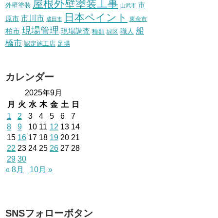
屋根外壁塗装工事
外壁塗装
市
山武市
日本ペイント
市川市
原市
東金市
成田市
現場管理
船
柏市
現場調査
種類
職人
緑区
橋市
認定施工店
足場
カレンダー
2025年9月
月
火
水
木
金
土
日
1
2
3
4
5
6
7
8
9
10
11
12
13
14
15
16
17
18
19
20
21
22
23
24
25
26
27
28
29
30
« 8月
10月 »
SNSフォローボタン