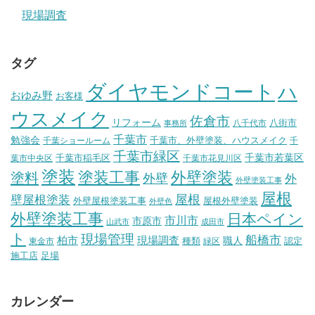
現場調査
タグ
ダイヤモンドコート
ハ
おゆみ野
お客様
ウスメイク
佐倉市
リフォーム
八街市
八千代市
事務所
千葉市
勉強会
千葉市、外壁塗装、ハウスメイク
千葉ショールーム
千
千葉市緑区
千葉市稲毛区
千葉市若葉区
葉市中央区
千葉市花見川区
塗装
塗装工事
外壁塗装
塗料
外壁
外
外壁塗装工事
屋根
壁屋根塗装
屋根
外壁屋根塗装工事
屋根外壁塗装
外壁色
外壁塗装工事
日本ペイン
市川市
市原市
山武市
成田市
ト
現場管理
船橋市
柏市
現場調査
種類
職人
認定
東金市
緑区
施工店
足場
カレンダー