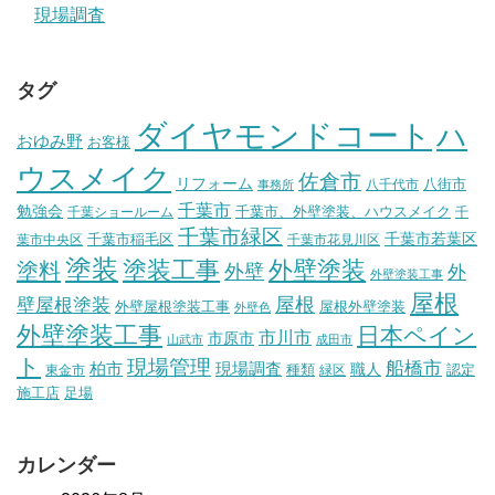
現場調査
タグ
ダイヤモンドコート
ハ
おゆみ野
お客様
ウスメイク
佐倉市
リフォーム
八街市
八千代市
事務所
千葉市
勉強会
千葉市、外壁塗装、ハウスメイク
千葉ショールーム
千
千葉市緑区
千葉市稲毛区
千葉市若葉区
葉市中央区
千葉市花見川区
塗装
塗装工事
外壁塗装
塗料
外壁
外
外壁塗装工事
屋根
壁屋根塗装
屋根
外壁屋根塗装工事
屋根外壁塗装
外壁色
外壁塗装工事
日本ペイン
市川市
市原市
山武市
成田市
ト
現場管理
船橋市
柏市
現場調査
種類
職人
認定
東金市
緑区
施工店
足場
カレンダー