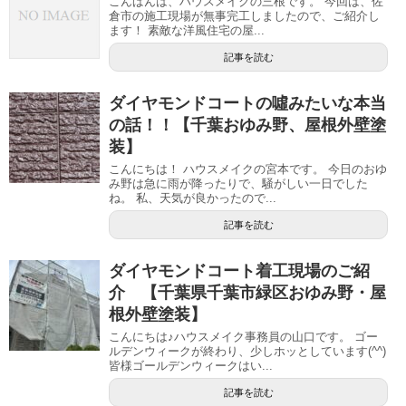
こんばんは、ハウスメイクの三根です。 今回は、佐
倉市の施工現場が無事完工しましたので、ご紹介し
ます！ 素敵な洋風住宅の屋...
記事を読む
ダイヤモンドコートの噓みたいな本当
の話！！【千葉おゆみ野、屋根外壁塗
装】
こんにちは！ ハウスメイクの宮本です。 今日のおゆ
み野は急に雨が降ったりで、騒がしい一日でした
ね。 私、天気が良かったので...
記事を読む
ダイヤモンドコート着工現場のご紹
介 【千葉県千葉市緑区おゆみ野・屋
根外壁塗装】
こんにちは♪ハウスメイク事務員の山口です。 ゴー
ルデンウィークが終わり、少しホッとしています(^^)
皆様ゴールデンウィークはい...
記事を読む