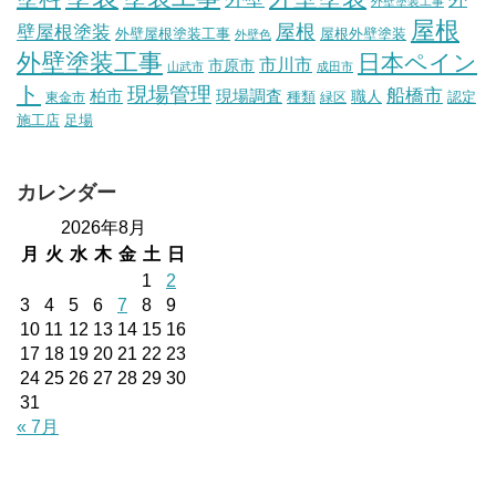
外壁塗装工事
屋根
壁屋根塗装
屋根
外壁屋根塗装工事
屋根外壁塗装
外壁色
外壁塗装工事
日本ペイン
市川市
市原市
山武市
成田市
ト
現場管理
船橋市
柏市
現場調査
種類
職人
認定
東金市
緑区
施工店
足場
カレンダー
2026年8月
月
火
水
木
金
土
日
1
2
3
4
5
6
7
8
9
10
11
12
13
14
15
16
17
18
19
20
21
22
23
24
25
26
27
28
29
30
31
« 7月