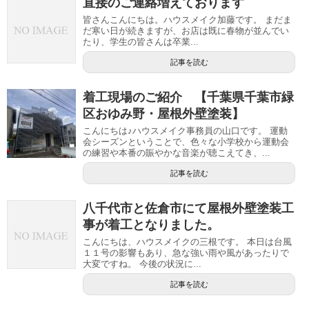
直接のご連絡増えております
皆さんこんにちは。ハウスメイク加藤です。 まだま
だ寒い日が続きますが、お店は既に春物が並んでい
たり、学生の皆さんは卒業...
記事を読む
着工現場のご紹介 【千葉県千葉市緑
区おゆみ野・屋根外壁塗装】
こんにちは♪ハウスメイク事務員の山口です。 運動
会シーズンということで、色々な小学校から運動会
の練習や本番の賑やかな音楽が聴こえてき、...
記事を読む
八千代市と佐倉市にて屋根外壁塗装工
事が着工となりました。
こんにちは、ハウスメイクの三根です。 本日は台風
１１号の影響もあり、急な強い雨や風があったりで
大変ですね。 今後の状況に...
記事を読む