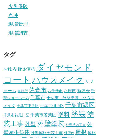
火災保険
点検
現場管理
現場調査
タグ
ダイヤモンド
おゆみ野
お客様
コート
ハウスメイク
リフ
佐倉市
ォーム
八街市
勉強会
八千代市
千
事務所
千葉市
千葉市、外壁塗装、ハウス
葉ショールーム
千葉市緑区
メイク
千葉市稲毛区
千葉市中央区
塗装
塗
塗料
千葉市若葉区
千葉市花見川区
装工事
外壁塗装
外壁
外
外壁塗装工事
壁屋根塗装
屋根
外壁屋根塗装工事
屋根
外壁色