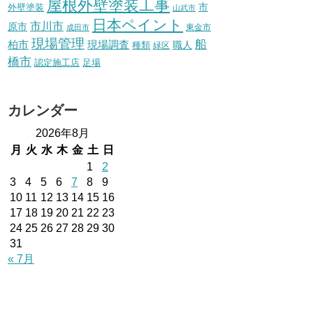
屋根外壁塗装工事
外壁塗装
市
山武市
日本ペイント
市川市
原市
東金市
成田市
現場管理
船
柏市
現場調査
種類
職人
緑区
橋市
認定施工店
足場
カレンダー
2026年8月
月
火
水
木
金
土
日
1
2
3
4
5
6
7
8
9
10
11
12
13
14
15
16
17
18
19
20
21
22
23
24
25
26
27
28
29
30
31
« 7月