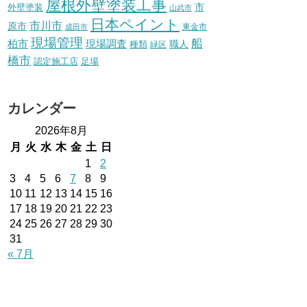
屋根外壁塗装工事
外壁塗装
市
山武市
日本ペイント
市川市
原市
東金市
成田市
現場管理
船
柏市
現場調査
種類
職人
緑区
橋市
認定施工店
足場
カレンダー
2026年8月
月
火
水
木
金
土
日
1
2
3
4
5
6
7
8
9
10
11
12
13
14
15
16
17
18
19
20
21
22
23
24
25
26
27
28
29
30
31
« 7月