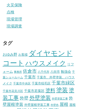
火災保険
点検
現場管理
現場調査
タグ
ダイヤモンド
おゆみ野
お客様
コート
ハウスメイク
リフ
佐倉市
ォーム
八街市
勉強会
八千代市
千
事務所
千葉市
千葉市、外壁塗装、ハウス
葉ショールーム
千葉市緑区
メイク
千葉市稲毛区
千葉市中央区
塗装
塗
塗料
千葉市若葉区
千葉市花見川区
装工事
外壁塗装
外壁
外
外壁塗装工事
壁屋根塗装
屋根
外壁屋根塗装工事
屋根
外壁色