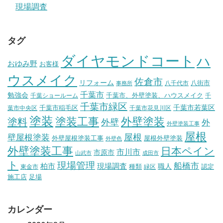
現場調査
タグ
ダイヤモンドコート
ハ
おゆみ野
お客様
ウスメイク
佐倉市
リフォーム
八街市
八千代市
事務所
千葉市
勉強会
千葉市、外壁塗装、ハウスメイク
千葉ショールーム
千
千葉市緑区
千葉市稲毛区
千葉市若葉区
葉市中央区
千葉市花見川区
塗装
塗装工事
外壁塗装
塗料
外壁
外
外壁塗装工事
屋根
壁屋根塗装
屋根
外壁屋根塗装工事
屋根外壁塗装
外壁色
外壁塗装工事
日本ペイン
市川市
市原市
山武市
成田市
ト
現場管理
船橋市
柏市
現場調査
種類
職人
認定
東金市
緑区
施工店
足場
カレンダー