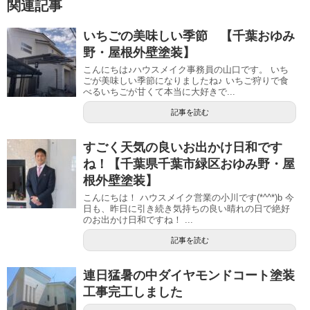
関連記事
いちごの美味しい季節 【千葉おゆみ
野・屋根外壁塗装】
こんにちは♪ハウスメイク事務員の山口です。 いち
ごが美味しい季節になりましたね♪ いちご狩りで食
べるいちごが甘くて本当に大好きで...
記事を読む
すごく天気の良いお出かけ日和です
ね！【千葉県千葉市緑区おゆみ野・屋
根外壁塗装】
こんにちは！ ハウスメイク営業の小川です(*^^*)b 今
日も、昨日に引き続き気持ちの良い晴れの日で絶好
のお出かけ日和ですね！ ...
記事を読む
連日猛暑の中ダイヤモンドコート塗装
工事完工しました