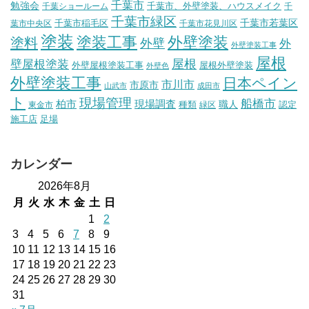
千葉市
勉強会
千葉市、外壁塗装、ハウスメイク
千葉ショールーム
千
千葉市緑区
千葉市稲毛区
千葉市若葉区
葉市中央区
千葉市花見川区
塗装
塗装工事
外壁塗装
塗料
外壁
外
外壁塗装工事
屋根
壁屋根塗装
屋根
外壁屋根塗装工事
屋根外壁塗装
外壁色
外壁塗装工事
日本ペイン
市川市
市原市
山武市
成田市
ト
現場管理
船橋市
柏市
現場調査
種類
職人
認定
東金市
緑区
施工店
足場
カレンダー
2026年8月
月
火
水
木
金
土
日
1
2
3
4
5
6
7
8
9
10
11
12
13
14
15
16
17
18
19
20
21
22
23
24
25
26
27
28
29
30
31