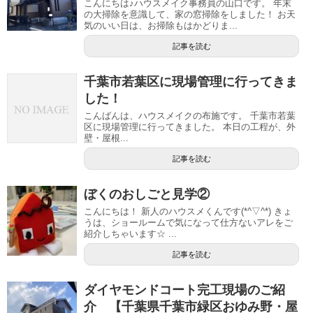
こんにちは♪ハウスメイク事務員の山口です。 年末
の大掃除を意識して、家の窓掃除をしました！ お天
気のいい日は、お掃除もはかどりま...
記事を読む
千葉市若葉区に現場管理に行ってきま
した！
こんばんは、ハウスメイクの布施です。 千葉市若葉
区に現場管理に行ってきました。 本日の工程が、外
壁・屋根...
記事を読む
ぼくのおしごと見学②
こんにちは！ 新人のハウスメくんです(*^▽^*) きょ
うは、ショールームで気になって仕方ないアレをご
紹介しちゃいます☆ ...
記事を読む
ダイヤモンドコート完工現場のご紹
介 【千葉県千葉市緑区おゆみ野・屋