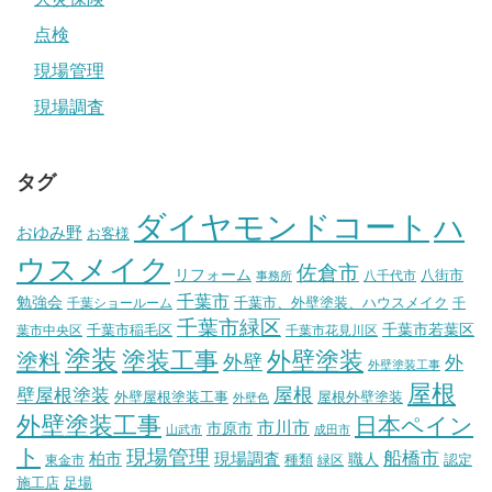
点検
現場管理
現場調査
タグ
ダイヤモンドコート
ハ
おゆみ野
お客様
ウスメイク
佐倉市
リフォーム
八街市
八千代市
事務所
千葉市
勉強会
千葉市、外壁塗装、ハウスメイク
千葉ショールーム
千
千葉市緑区
千葉市稲毛区
千葉市若葉区
葉市中央区
千葉市花見川区
塗装
塗装工事
外壁塗装
塗料
外壁
外
外壁塗装工事
屋根
壁屋根塗装
屋根
外壁屋根塗装工事
屋根外壁塗装
外壁色
外壁塗装工事
日本ペイン
市川市
市原市
山武市
成田市
ト
現場管理
船橋市
柏市
現場調査
種類
職人
認定
東金市
緑区
施工店
足場