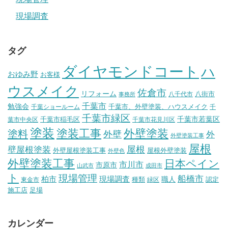
現場調査
タグ
ダイヤモンドコート
ハ
おゆみ野
お客様
ウスメイク
佐倉市
リフォーム
八街市
八千代市
事務所
千葉市
勉強会
千葉市、外壁塗装、ハウスメイク
千葉ショールーム
千
千葉市緑区
千葉市稲毛区
千葉市若葉区
葉市中央区
千葉市花見川区
塗装
塗装工事
外壁塗装
塗料
外壁
外
外壁塗装工事
屋根
壁屋根塗装
屋根
外壁屋根塗装工事
屋根外壁塗装
外壁色
外壁塗装工事
日本ペイン
市川市
市原市
山武市
成田市
ト
現場管理
船橋市
柏市
現場調査
種類
職人
認定
東金市
緑区
施工店
足場
カレンダー