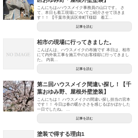
こんにちは♪ハウスメイク事務員の山口です。 さ
て、本日も着工現場についてご紹介させて頂きま
す！！ 【千葉市美浜区幸町T様邸 着工...
記事を読む
柏市の現場に行ってきました。
こんばんは、ハウスメイクの布施です 本日は、柏市
にて内外装工事を施工中のお客様邸に行ってきまし
た。 内装...
記事を読む
第ニ回ハウスメイク間違い探し！【千
葉おゆみ野、屋根外壁塗装】
こんにちは！ ハウスメイクの間違い探し担当の宮本
です！！ 今日は春の暖かささを感じるぽかぽかした
一日でしたね。 ...
記事を読む
塗装で得する理由1