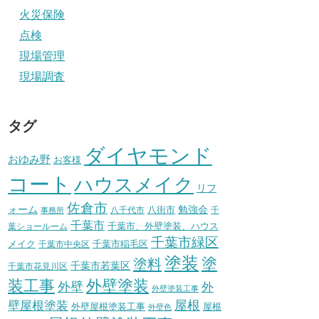
火災保険
点検
現場管理
現場調査
タグ
ダイヤモンド
おゆみ野
お客様
コート
ハウスメイク
リフ
佐倉市
ォーム
八街市
勉強会
八千代市
千
事務所
千葉市
千葉市、外壁塗装、ハウス
葉ショールーム
千葉市緑区
メイク
千葉市稲毛区
千葉市中央区
塗装
塗
塗料
千葉市若葉区
千葉市花見川区
装工事
外壁塗装
外壁
外
外壁塗装工事
壁屋根塗装
屋根
外壁屋根塗装工事
屋根
外壁色