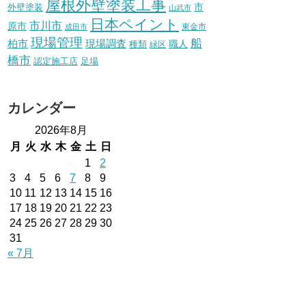
屋根外壁塗装工事
外壁塗装
市
山武市
日本ペイント
市川市
原市
東金市
成田市
現場管理
船
柏市
現場調査
種類
職人
緑区
橋市
認定施工店
足場
カレンダー
2026年8月
月
火
水
木
金
土
日
1
2
3
4
5
6
7
8
9
10
11
12
13
14
15
16
17
18
19
20
21
22
23
24
25
26
27
28
29
30
31
« 7月