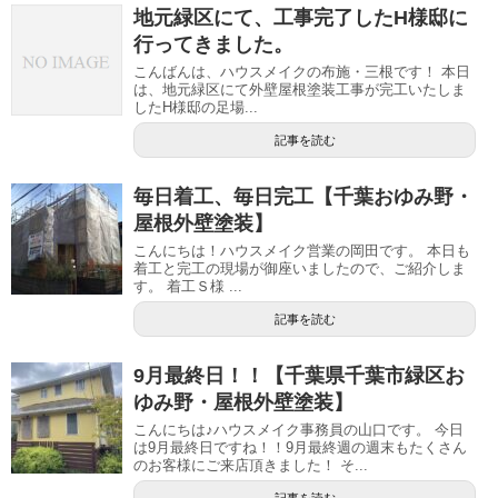
地元緑区にて、工事完了したH様邸に
行ってきました。
こんばんは、ハウスメイクの布施・三根です！ 本日
は、地元緑区にて外壁屋根塗装工事が完工いたしま
したH様邸の足場...
記事を読む
毎日着工、毎日完工【千葉おゆみ野・
屋根外壁塗装】
こんにちは！ハウスメイク営業の岡田です。 本日も
着工と完工の現場が御座いましたので、ご紹介しま
す。 着工Ｓ様 ...
記事を読む
9月最終日！！【千葉県千葉市緑区お
ゆみ野・屋根外壁塗装】
こんにちは♪ハウスメイク事務員の山口です。 今日
は9月最終日ですね！！9月最終週の週末もたくさん
のお客様にご来店頂きました！ そ...