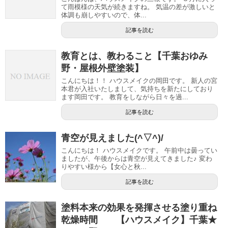
て雨模様の天気が続きますね。 気温の差が激しいと
体調も崩しやすいので、体...
記事を読む
教育とは、教わること【千葉おゆみ
野・屋根外壁塗装】
こんにちは！！ ハウスメイクの岡田です。 新人の宮
本君が入社いたしまして、気持ちを新たにしており
ます岡田です。 教育をしながら日々を過...
記事を読む
青空が見えました(^▽^)/
こんにちは！ ハウスメイクです。 午前中は曇ってい
ましたが、午後からは青空が見えてきました♪ 変わ
りやすい様から【女心と秋...
記事を読む
塗料本来の効果を発揮させる塗り重ね
乾燥時間 【ハウスメイク】千葉★