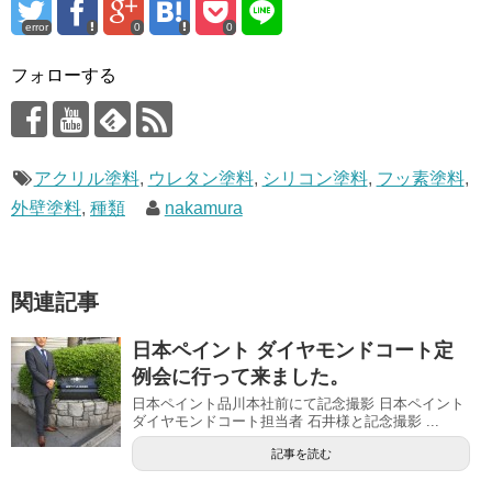
error
0
0
フォローする
アクリル塗料
,
ウレタン塗料
,
シリコン塗料
,
フッ素塗料
,
外壁塗料
,
種類
nakamura
関連記事
日本ペイント ダイヤモンドコート定
例会に行って来ました。
日本ペイント品川本社前にて記念撮影 日本ペイント
ダイヤモンドコート担当者 石井様と記念撮影 ...
記事を読む