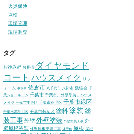
火災保険
点検
現場管理
現場調査
タグ
ダイヤモンド
おゆみ野
お客様
コート
ハウスメイク
リフ
佐倉市
ォーム
八街市
勉強会
八千代市
千
事務所
千葉市
千葉市、外壁塗装、ハウス
葉ショールーム
千葉市緑区
メイク
千葉市稲毛区
千葉市中央区
塗装
塗
塗料
千葉市若葉区
千葉市花見川区
装工事
外壁塗装
外壁
外
外壁塗装工事
壁屋根塗装
屋根
外壁屋根塗装工事
屋根
外壁色