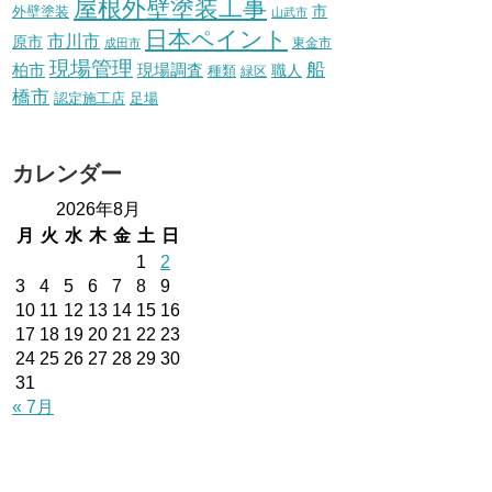
屋根外壁塗装工事
外壁塗装
市
山武市
日本ペイント
市川市
原市
東金市
成田市
現場管理
船
柏市
現場調査
種類
職人
緑区
橋市
認定施工店
足場
カレンダー
2026年8月
月
火
水
木
金
土
日
1
2
3
4
5
6
7
8
9
10
11
12
13
14
15
16
17
18
19
20
21
22
23
24
25
26
27
28
29
30
31
« 7月