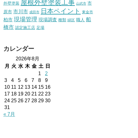
屋根外壁塗装工事
外壁塗装
市
山武市
日本ペイント
市川市
原市
東金市
成田市
現場管理
船
柏市
現場調査
種類
職人
緑区
橋市
認定施工店
足場
カレンダー
2026年8月
月
火
水
木
金
土
日
1
2
3
4
5
6
7
8
9
10
11
12
13
14
15
16
17
18
19
20
21
22
23
24
25
26
27
28
29
30
31
« 7月