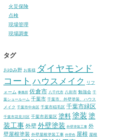
火災保険
点検
現場管理
現場調査
タグ
ダイヤモンド
おゆみ野
お客様
コート
ハウスメイク
リフ
佐倉市
ォーム
八街市
勉強会
八千代市
千
事務所
千葉市
千葉市、外壁塗装、ハウス
葉ショールーム
千葉市緑区
メイク
千葉市稲毛区
千葉市中央区
塗装
塗
塗料
千葉市若葉区
千葉市花見川区
装工事
外壁塗装
外壁
外
外壁塗装工事
壁屋根塗装
屋根
外壁屋根塗装工事
屋根
外壁色