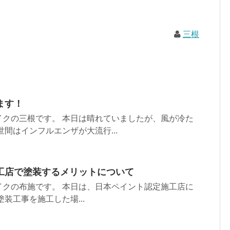
三根
ます！
イクの三根です。 本日は晴れていましたが、風が冷た
世間はインフルエンザが大流行...
工店で塗装するメリットについて
イクの布施です。 本日は、日本ペイント認定施工店に
装工事を施工した場...