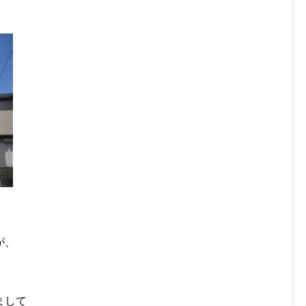
が、
まして