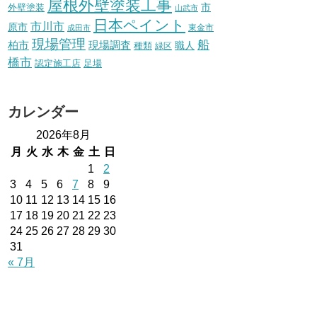
屋根外壁塗装工事
外壁塗装
市
山武市
日本ペイント
市川市
原市
東金市
成田市
現場管理
船
柏市
現場調査
種類
職人
緑区
橋市
認定施工店
足場
カレンダー
2026年8月
月
火
水
木
金
土
日
1
2
3
4
5
6
7
8
9
10
11
12
13
14
15
16
17
18
19
20
21
22
23
24
25
26
27
28
29
30
31
« 7月