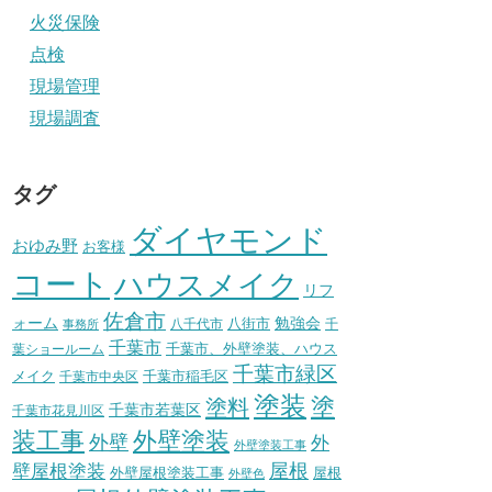
火災保険
点検
現場管理
現場調査
タグ
ダイヤモンド
おゆみ野
お客様
コート
ハウスメイク
リフ
佐倉市
ォーム
八街市
勉強会
八千代市
千
事務所
千葉市
千葉市、外壁塗装、ハウス
葉ショールーム
千葉市緑区
メイク
千葉市稲毛区
千葉市中央区
塗装
塗
塗料
千葉市若葉区
千葉市花見川区
装工事
外壁塗装
外壁
外
外壁塗装工事
壁屋根塗装
屋根
外壁屋根塗装工事
屋根
外壁色