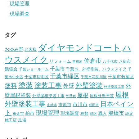
現場管理
現場調査
タグ
ダイヤモンドコート
ハ
おゆみ野
お客様
ウスメイク
佐倉市
リフォーム
八街市
八千代市
事務所
千葉市
勉強会
千葉市、外壁塗装、ハウスメイク
千葉ショールーム
千
千葉市緑区
千葉市稲毛区
千葉市若葉区
葉市中央区
千葉市花見川区
塗装
塗装工事
外壁塗装
塗料
外壁
外
外壁塗装工事
屋根
壁屋根塗装
屋根
外壁屋根塗装工事
屋根外壁塗装
外壁色
外壁塗装工事
日本ペイン
市川市
市原市
山武市
成田市
ト
現場管理
船橋市
柏市
現場調査
種類
職人
認定
東金市
緑区
施工店
足場