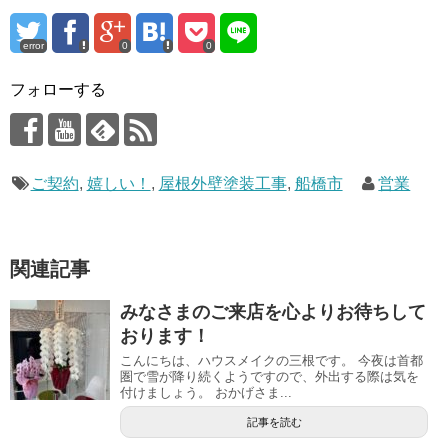
error
0
0
フォローする
ご契約
,
嬉しい！
,
屋根外壁塗装工事
,
船橋市
営業
関連記事
みなさまのご来店を心よりお待ちして
おります！
こんにちは、ハウスメイクの三根です。 今夜は首都
圏で雪が降り続くようですので、外出する際は気を
付けましょう。 おかげさま...
記事を読む