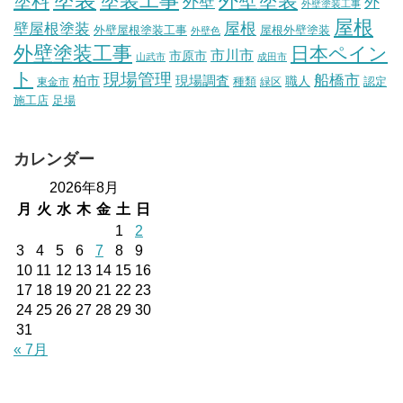
塗装工事
外壁塗装
塗料
外壁
外
外壁塗装工事
屋根
壁屋根塗装
屋根
外壁屋根塗装工事
屋根外壁塗装
外壁色
外壁塗装工事
日本ペイン
市川市
市原市
山武市
成田市
ト
現場管理
船橋市
柏市
現場調査
種類
職人
認定
東金市
緑区
施工店
足場
カレンダー
2026年8月
月
火
水
木
金
土
日
1
2
3
4
5
6
7
8
9
10
11
12
13
14
15
16
17
18
19
20
21
22
23
24
25
26
27
28
29
30
31
« 7月