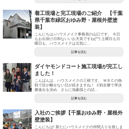
着工現場と完工現場のご紹介 【千葉
県千葉市緑区おゆみ野・屋根外壁塗
装】
こんにちは♪ハウスメイク事務員の山口です。 今日
もお出掛け日和ないいお天気ですね(^^) 土曜日も日
曜日も、ハウスメイクは元気に...
記事を読む
ダイヤモンドコート施工現場が完工し
ました！
こんばんは、ハウスメイクの三根です。 ＷＢＣの熱
戦で目が離せない日が続きますね！ ３戦全勝で準決
勝進出を決め、さらに強豪国との試...
記事を読む
入社のご挨拶【千葉おゆみ野・屋根外
壁塗装】
こんにちは! 新たにハウスメイクの仲間入りを致しま