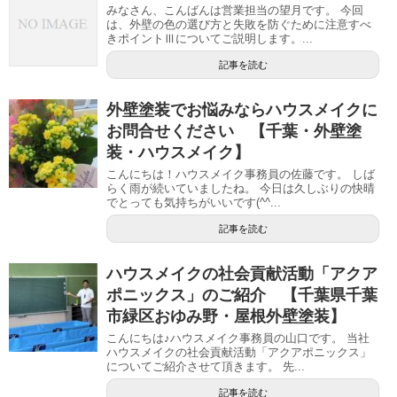
みなさん、こんばんは営業担当の望月です。 今回
は、外壁の色の選び方と失敗を防ぐために注意すべ
きポイントⅢについてご説明します。...
記事を読む
外壁塗装でお悩みならハウスメイクに
お問合せください 【千葉・外壁塗
装・ハウスメイク】
こんにちは！ハウスメイク事務員の佐藤です。 しば
らく雨が続いていましたね。 今日は久しぶりの快晴
でとっても気持ちがいいです(^^...
記事を読む
ハウスメイクの社会貢献活動「アクア
ポニックス」のご紹介 【千葉県千葉
市緑区おゆみ野・屋根外壁塗装】
こんにちは♪ハウスメイク事務員の山口です。 当社
ハウスメイクの社会貢献活動「アクアポニックス」
についてご紹介させて頂きます。 先...
記事を読む