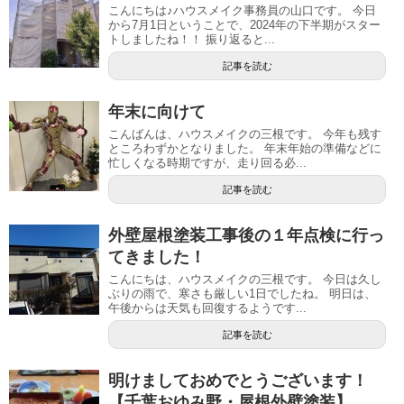
こんにちは♪ハウスメイク事務員の山口です。 今日
から7月1日ということで、2024年の下半期がスター
トしましたね！！ 振り返ると...
記事を読む
年末に向けて
こんばんは、ハウスメイクの三根です。 今年も残す
ところわずかとなりました。 年末年始の準備などに
忙しくなる時期ですが、走り回る必...
記事を読む
外壁屋根塗装工事後の１年点検に行っ
てきました！
こんにちは、ハウスメイクの三根です。 今日は久し
ぶりの雨で、寒さも厳しい1日でしたね。 明日は、
午後からは天気も回復するようです...
記事を読む
明けましておめでとうございます！
【千葉おゆみ野・屋根外壁塗装】