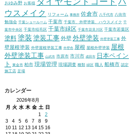
ダイヤモンドコート
ハ
おゆみ野
お客様
ウスメイク
佐倉市
リフォーム
八街市
八千代市
事務所
千葉市
勉強会
千葉市、外壁塗装、ハウスメイク
千葉ショールーム
千
千葉市緑区
千葉市稲毛区
千葉市若葉区
葉市中央区
千葉市花見川区
塗装
塗装工事
外壁塗装
塗料
外壁
外
外壁塗装工事
屋根
壁屋根塗装
屋根
外壁屋根塗装工事
屋根外壁塗装
外壁色
外壁塗装工事
日本ペイン
市川市
市原市
山武市
成田市
ト
現場管理
船橋市
柏市
現場調査
種類
職人
認定
東金市
緑区
施工店
足場
カレンダー
2026年8月
月
火
水
木
金
土
日
1
2
3
4
5
6
7
8
9
10
11
12
13
14
15
16