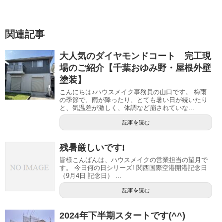
関連記事
大人気のダイヤモンドコート 完工現
場のご紹介【千葉おゆみ野・屋根外壁
塗装】
こんにちは♪ハウスメイク事務員の山口です。 梅雨
の季節で、雨が降ったり、とても暑い日が続いたり
と、気温差が激しく、体調など崩されていな...
記事を読む
残暑厳しいです!
皆様こんばんは、ハウスメイクの営業担当の望月で
す。 今日何の日シリーズ! 関西国際空港開港記念日
（9月4日 記念日） ...
記事を読む
2024年下半期スタートです(^^)