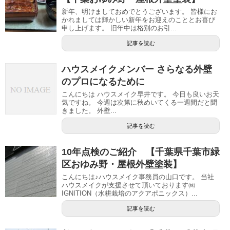
新年、明けましておめでとうございます。 皆様にお
かれましては輝かしい新年をお迎えのこととお喜び
申し上げます。 旧年中は格別のお引...
記事を読む
ハウスメイクメンバー さらなる外壁
のプロになるために
こんにちは ハウスメイク早井です。 今日も良いお天
気ですね。 今週は次第に秋めいてくる一週間だと聞
きました。 外壁...
記事を読む
10年点検のご紹介 【千葉県千葉市緑
区おゆみ野・屋根外壁塗装】
こんにちは♪ハウスメイク事務員の山口です。 当社
ハウスメイクが支援させて頂いております㈱
IGNITION（水耕栽培のアクアポニックス）...
記事を読む