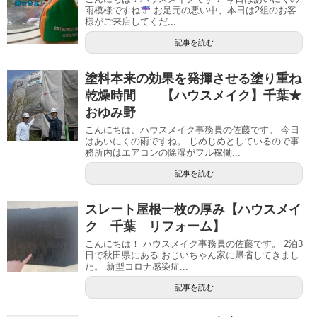
雨模様ですね
お足元の悪い中、本日は2組のお客
様がご来店してくだ...
記事を読む
塗料本来の効果を発揮させる塗り重ね
乾燥時間 【ハウスメイク】千葉★
おゆみ野
こんにちは、ハウスメイク事務員の佐藤です。 今日
はあいにくの雨ですね。 じめじめとしているので事
務所内はエアコンの除湿がフル稼働...
記事を読む
スレート屋根一枚の厚み【ハウスメイ
ク 千葉 リフォーム】
こんにちは！ ハウスメイク事務員の佐藤です。 2泊3
日で秋田県にある おじいちゃん家に帰省してきまし
た。 新型コロナ感染症...
記事を読む