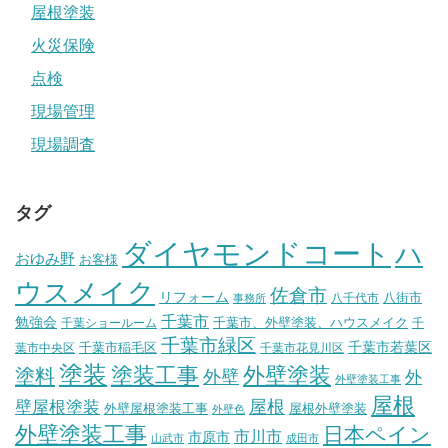
屋根塗装
火災保険
点検
現場管理
現場調査
タグ
ダイヤモンドコート
ハ
おゆみ野
お客様
ウスメイク
佐倉市
リフォーム
八街市
八千代市
事務所
千葉市
勉強会
千葉市、外壁塗装、ハウスメイク
千葉ショールーム
千
千葉市緑区
千葉市稲毛区
千葉市若葉区
葉市中央区
千葉市花見川区
塗装
塗装工事
外壁塗装
塗料
外壁
外
外壁塗装工事
屋根
壁屋根塗装
屋根
外壁屋根塗装工事
屋根外壁塗装
外壁色
外壁塗装工事
日本ペイン
市川市
市原市
山武市
成田市